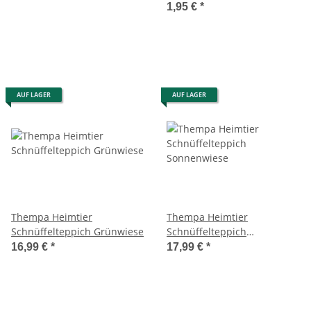
1,95 €
*
AUF LAGER
AUF LAGER
Thempa Heimtier
Thempa Heimtier
Schnüffelteppich Grünwiese
Schnüffelteppich
Sonnenwiese
16,99 €
*
17,99 €
*