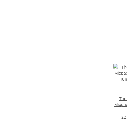
The
Mixpac
Hunde
22,