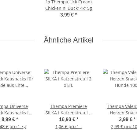
1x
Thempa Lick Cream
Chicken n' Duck14x15g
3,99 €
*
Ähnliche Artikel
mpa Universe
Thempa Premiere
Thempa Valent
k Kausnacks für
SILKA I Katzenstreu I 2
Herzen Snack
 aus Ente 400g
x 8 L
Hunde 10
8,99 €
*
16,90 €
*
2,99 €
*
48 € pro 1 kg
1,06 € pro 1 l
2,99 € pro 1