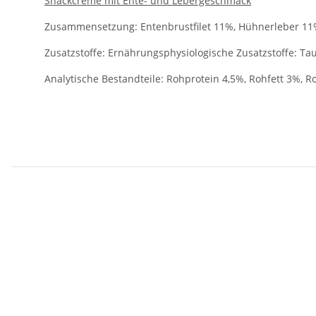
Snackcreme mit Ente- und Lebergeschmack
Zusammensetzung: Entenbrustfilet 11%, Hühnerleber 11%,
Zusatzstoffe: Ernährungsphysiologische Zusatzstoffe: Ta
Analytische Bestandteile: Rohprotein 4,5%, Rohfett 3%, 