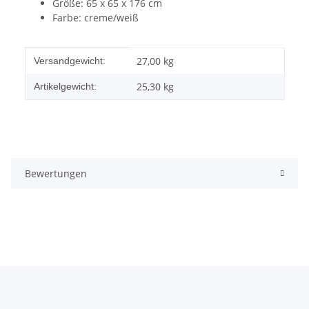
Größe: 65 x 65 x 176 cm
Farbe: creme/weiß
Produkteigenschaft
Wert
27,00 kg
Versandgewicht:
25,30
kg
Artikelgewicht:
Bewertungen