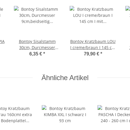
PIA
Bontoy Sisalstamm
Bontoy Kratzbaum LOU
30cm, Durcmesser
I creme/braun I 145 cm
9cm,beidseitig
I mit großer
9c
6,35 €
*
79,90 €
*
Innengewinde M10
Liegefläche.
Ähnliche Artikel