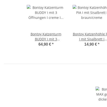
Bontoy Katzenturm
Bontoy Katzenhöhle 
BUDDY I mit 3
I mit Sisalbrett I
Öffnungen I creme I
braun/creme
64,90 €
*
14,90 €
*
99cm