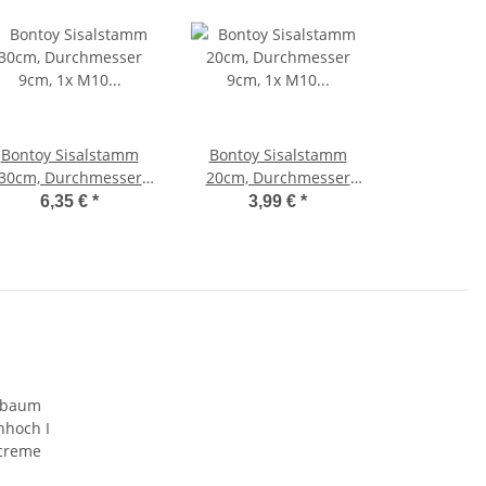
Bontoy Sisalstamm
Bontoy Sisalstamm
30cm, Durchmesser
20cm, Durchmesser
m, 1x M10 Außen-, 1x
9cm, 1x M10
6,35 €
*
3,99 €
*
M10 Innengewinde
Außengewinde, 1x M10
Innengewinde