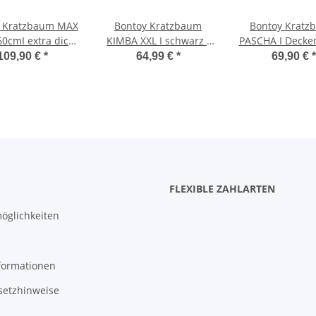
y Kratzbaum MAX
Bontoy Kratzbaum
Bontoy Kratz
60cmI extra dicke
KIMBA XXL I schwarz I
PASCHA I Decke
platteI stabiler
93 cm
240 - 260 cm I
109,90 €
*
64,99 €
*
69,90 €
*
Stand
FLEXIBLE ZAHLARTEN
öglichkeiten
formationen
setzhinweise