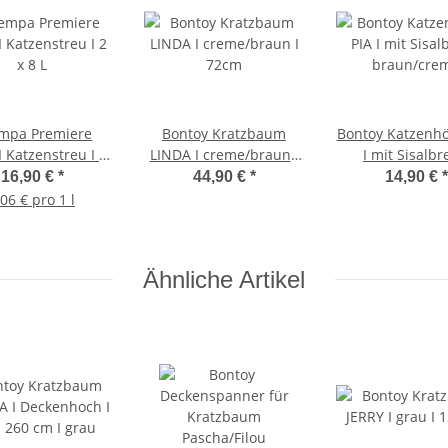
mpa Premiere
Bontoy Kratzbaum
Bontoy Katzenhö
LINDA I creme/braun I
I mit Sisalbre
x 8 L
72cm
braun/cre
16,90 €
*
44,90 €
*
14,90 €
*
,06 € pro 1 l
Ähnliche Artikel