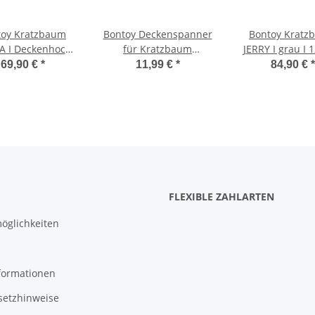
toy Kratzbaum
Bontoy Deckenspanner
Bontoy Kratz
 I Deckenhoch I
für Kratzbaum
JERRY I grau I 
- 260 cm I grau
Pascha/Filou
69,90 €
*
11,99 €
*
84,90 €
*
FLEXIBLE ZAHLARTEN
öglichkeiten
formationen
setzhinweise