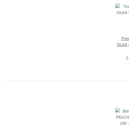
The
SILKA I Katzenstreu I 2
1