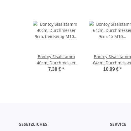
Bontoy Sisalstamm
Bontoy Sisalstamm
40cm, Durchmesser
64cm, Durchmesse
9cm, beidseitig M10
9cm, 1x M10 Außen
7,38 €
*
10,99 €
*
Innengewinde
und 1x M10
Innengewinde
GESETZLICHES
SERVICE