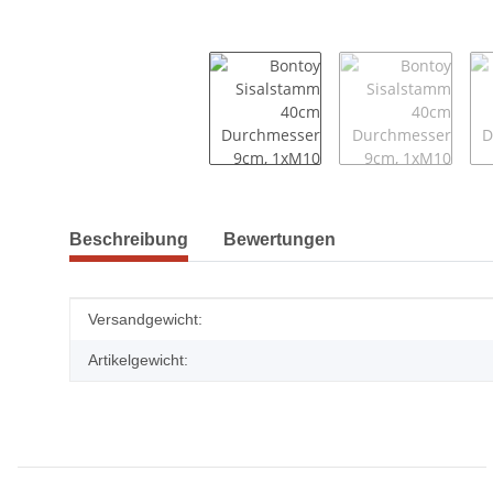
weitere Registerkarten anzeigen
Beschreibung
Bewertungen
Produkteigenschaft
Wert
Versandgewicht:
Artikelgewicht: