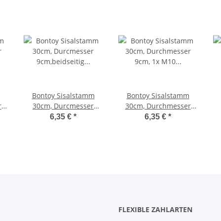
Bontoy Sisalstamm
Bontoy Sisalstamm
r
30cm, Durcmesser
30cm, Durchmesser
-
9cm,beidseitig
9cm, 1x M10 Außen-, 1x
6,35 €
*
6,35 €
*
Innengewinde M10
M10 Innengewinde
FLEXIBLE ZAHLARTEN