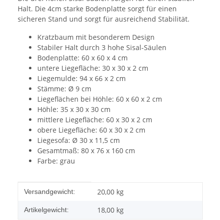
Halt. Die 4cm starke Bodenplatte sorgt für einen
sicheren Stand und sorgt für ausreichend Stabilität.
Kratzbaum mit besonderem Design
Stabiler Halt durch 3 hohe Sisal-Säulen
Bodenplatte: 60 x 60 x 4 cm
untere Liegefläche: 30 x 30 x 2 cm
Liegemulde: 94 x 66 x 2 cm
Stämme: Ø 9 cm
Liegeflächen bei Höhle: 60 x 60 x 2 cm
Höhle: 35 x 30 x 30 cm
mittlere Liegefläche: 60 x 30 x 2 cm
obere Liegefläche: 60 x 30 x 2 cm
Liegesofa: Ø 30 x 11,5 cm
Gesamtmaß: 80 x 76 x 160 cm
Farbe: grau
Produkteigenschaft
Wert
20,00 kg
Versandgewicht:
18,00
kg
Artikelgewicht: