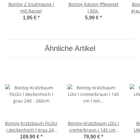
Bontoy 2 Sisalmäuse I
Bontoy Katzen Pflegeset
Bont
mit Rassel
I 6tlg.
grau
1,95 €
*
5,99 €
*
Ähnliche Artikel
Bontoy Kratzbaum FILOU
Bontoy Kratzbaum LOU I
B
I deckenhoch I grau 240
creme/braun I 145 cm I
LI
- 260cm
mit großer Liegefläche.
109,90 €
*
79,90 €
*