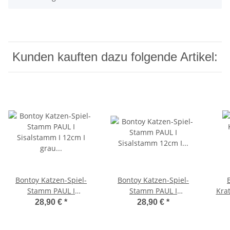
Kunden kauften dazu folgende Artikel:
Bontoy Katzen-Spiel-
Bontoy Katzen-Spiel-
Stamm PAUL I
Stamm PAUL I
Kra
Sisalstamm I 12cm I
Sisalstamm 12cm I
Du
28,90 €
*
28,90 €
*
grau I 90cm
schwarz I 90cm