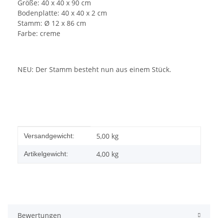
Größe: 40 x 40 x 90 cm
Bodenplatte: 40 x 40 x 2 cm
Stamm: Ø 12 x 86 cm
Farbe: creme
NEU: Der Stamm besteht nun aus einem Stück.
Produkteigenschaft
Wert
5,00 kg
Versandgewicht:
4,00
kg
Artikelgewicht:
Bewertungen