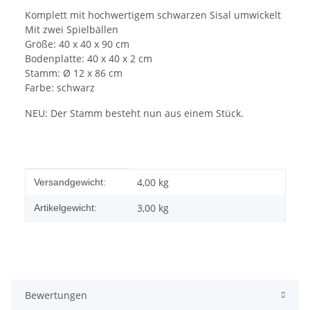
Komplett mit hochwertigem schwarzen Sisal umwickelt
Mit zwei Spielbällen
Größe: 40 x 40 x 90 cm
Bodenplatte: 40 x 40 x 2 cm
Stamm: Ø 12 x 86 cm
Farbe: schwarz
NEU: Der Stamm besteht nun aus einem Stück.
Produkteigenschaft
Wert
4,00 kg
Versandgewicht:
3,00
kg
Artikelgewicht:
Bewertungen