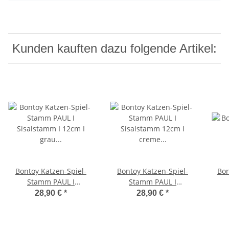
Kunden kauften dazu folgende Artikel:
Bontoy Katzen-Spiel-
Bontoy Katzen-Spiel-
Bon
Stamm PAUL I
Stamm PAUL I
Sisalstamm I 12cm I
Sisalstamm 12cm I
28,90 €
*
28,90 €
*
grau I 90cm
creme I 90 cm