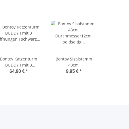
Bontoy Katzenturm
Bontoy Sisalstamm
BUDDY I mit 3
43cm,
ffnungen I schwarz I
Durchmesser12cm,
64,90 €
*
9,95 €
*
99cm
beidseitig
Innengewinde M10,
schwarz