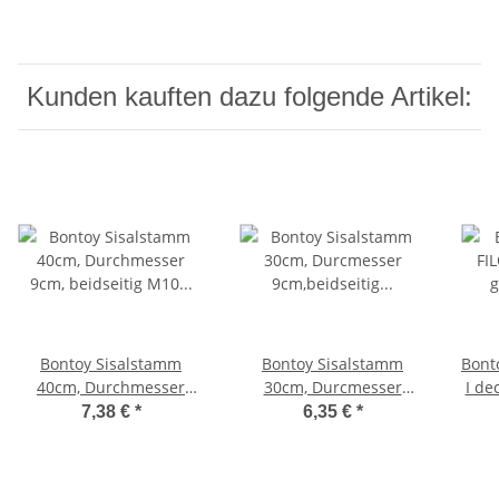
Kunden kauften dazu folgende Artikel:
Bontoy Sisalstamm
Bontoy Sisalstamm
Bont
40cm, Durchmesser
30cm, Durcmesser
I de
9cm, beidseitig M10
9cm,beidseitig
7,38 €
*
6,35 €
*
Innengewinde
Innengewinde M10